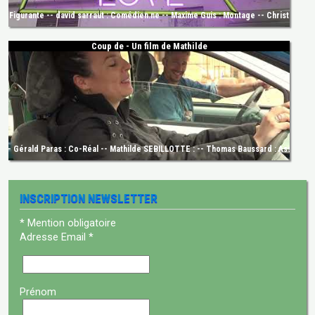
Figurante -- david sarraut : Comédien.ne -- Maxime Guis : Montage -- Christine Bollig
Coup de - Un film de Mathilde
e -- Gérald Paras : Co-Réal -- Mathilde SEBILLOTTE : -- Thomas Baussard : Ass. Réali
INSCRIPTION NEWSLETTER
*
Mention obligatoire
Adresse Email
*
Prénom