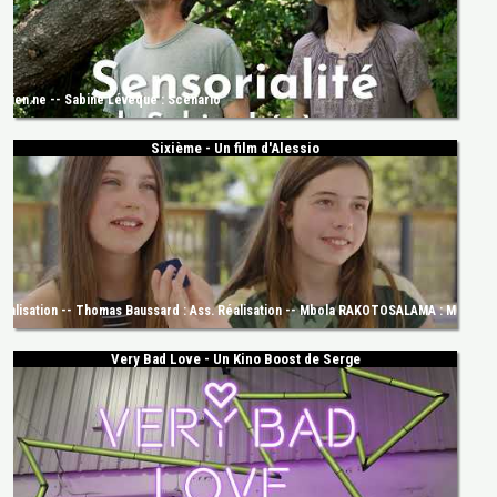
dien.ne -- Sabine Lévèque : Scénario
Sixième - Un film d'Alessio
Réalisation -- Thomas Baussard : Ass. Réalisation -- Mbola RAKOTOSALAMA : Musicien.
Very Bad Love - Un Kino Boost de Serge