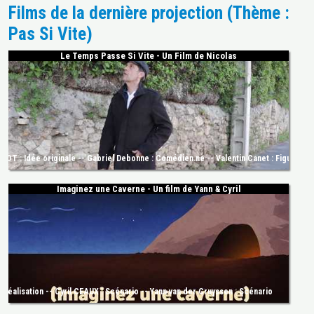
Films de la dernière projection (Thème :
Pas Si Vite)
Le Temps Passe Si Vite - Un Film de Nicolas
IOT : Idée originale -- Gabriel Debonne : Comédien.ne -- Valentin Canet : Figuration -
Imaginez une Caverne - Un film de Yann & Cyril
 Réalisation -- Cyril CEAUX : Scénario -- Yann van der Cruyssen : Scénario