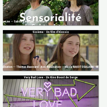
dien.ne -- Sabine Lévèque : Scénario
Sixième - Un film d'Alessio
Réalisation -- Thomas Baussard : Ass. Réalisation -- Mbola RAKOTOSALAMA : Musicien.
Very Bad Love - Un Kino Boost de Serge