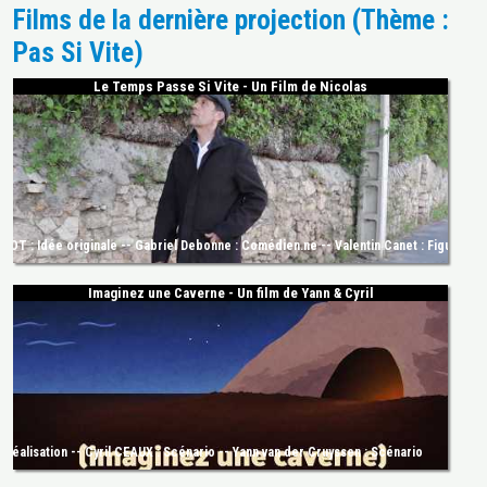
Films de la dernière projection (Thème :
Pas Si Vite)
Le Temps Passe Si Vite - Un Film de Nicolas
IOT : Idée originale -- Gabriel Debonne : Comédien.ne -- Valentin Canet : Figuration -
Imaginez une Caverne - Un film de Yann & Cyril
 Réalisation -- Cyril CEAUX : Scénario -- Yann van der Cruyssen : Scénario