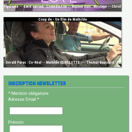
Figurante -- david sarraut : Comédien.ne -- Maxime Guis : Montage -- Christine Bollig
Coup de - Un film de Mathilde
e -- Gérald Paras : Co-Réal -- Mathilde SEBILLOTTE : -- Thomas Baussard : Ass. Réali
INSCRIPTION NEWSLETTER
*
Mention obligatoire
Adresse Email
*
Prénom