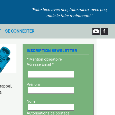
"Faire bien avec rien, faire mieux avec peu,
mais le faire maintenant."
T
SE CONNECTER
INSCRIPTION NEWSLETTER
*
Mention obligatoire
Adresse Email
*
Prénom
 rappel,
a
Nom
Autorisations de postage