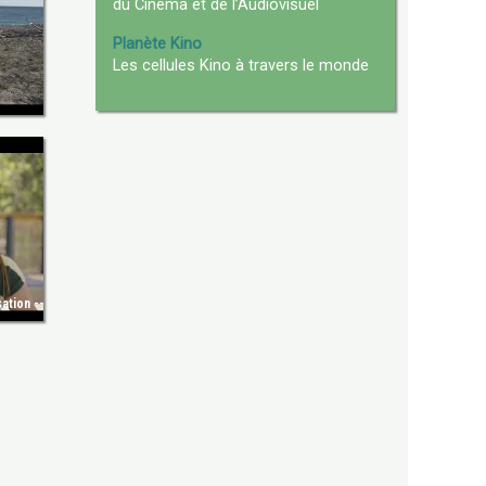
du Cinéma et de l’Audiovisuel
Planète Kino
Les cellules Kino à travers le monde
n -- Nicolas PIOT : Prise de son -- Nicolas PIOT : Montage -- Wafa Noubadji : Figuratio
sation -- Mbola RAKOTOSALAMA : Musicien.ne