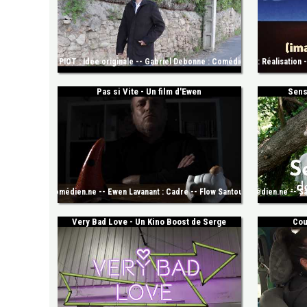
 : -- Nicolas PIOT : Idée originale -- Gabriel Debonne : Comédien.ne -- Valentin Canet
Kinoites : Cyril CEAUX : Réalisation -- Yann van der Cruyssen : Réalisation --
Kinoites : Maxime Gui
Pas si Vite - Un film d'Ewen
Sens
 Miralles : Comédien.ne -- Ewen Lavanant : Cadre -- Flow Santouil : Prise de son -- Al
Kinoites : Sabine Lévèque : Réalisation -- Maxime Guis : Comédien.ne -- Sab
Kinoites : Bryce Denn
Very Bad Love - Un Kino Boost de Serge
Cou