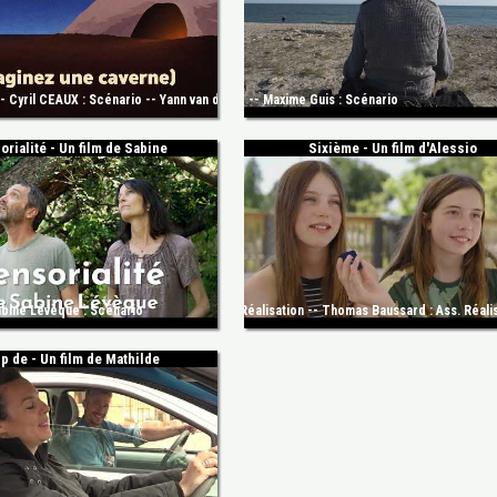
 : Figuration -- isabelle Malaval : Figuration -- Christine Bolliger-Erard : Figuratio
 Cyril CEAUX : Scénario -- Yann van der Cruyssen : Scénario
s : Réalisation -- Maxime Guis : Montage -- Maxime Guis : Scénario
orialité - Un film de Sabine
Sixième - Un film d'Alessio
ice Mascaro : Scripte -- Ewen Lavanant : Réalisation
ine Lévèque : Scénario
inger : Cadre -- Atika Belhachmi : Ass. Réalisation -- Thomas Baussard : Ass. Réali
p de - Un film de Mathilde