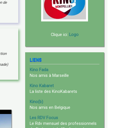
on de
Clique ici:
Logo
ction
LIENS
anade)
Kino Fada
Nos amis à Marseille
Kino Kabaret
La liste des KinoKabarets
Kino(b)
Nos amis en Belgique
Les RDV Focus
Le Rdv mensuel des professionnels