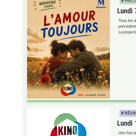
# PROJ
Lundi
Tous les d
précédente 
La projecti
# RÉUN
Lundi
Une fois l